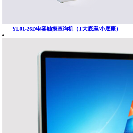
YL01-26D电容触摸查询机（T大底座/小底座）