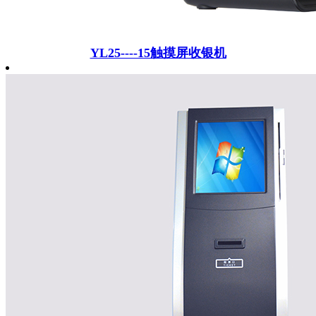
YL25----15触摸屏收银机