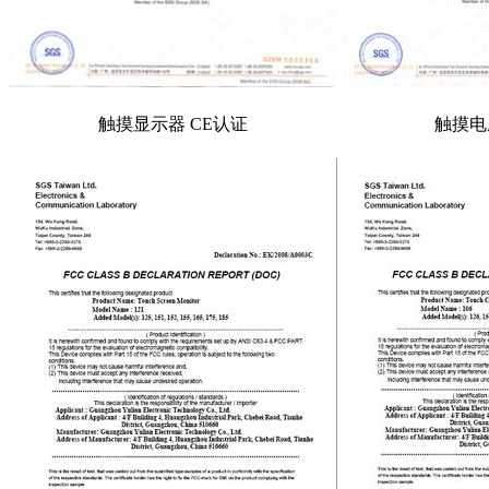
触摸显示器 CE认证
触摸电