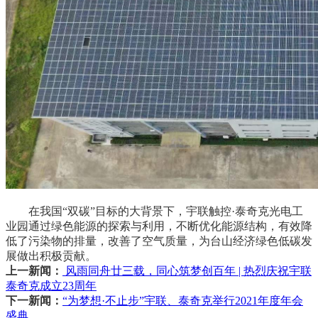
在我国“双碳”目标的大背景下，宇联触控·泰奇克光电工
业园通过绿色能源的探索与利用，不断优化能源结构，有效降
低了污染物的排量，改善了空气质量，为台山经济绿色低碳发
展做出积极贡献。
上一新闻：
风雨同舟廿三载，同心筑梦创百年 | 热烈庆祝宇联
泰奇克成立23周年
下一新闻：
“为梦想·不止步”宇联、泰奇克举行2021年度年会
盛典