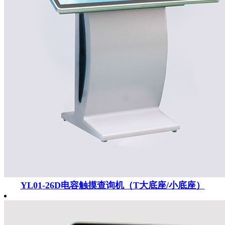
YL01-26D电容触摸查询机（T大底座/小底座）