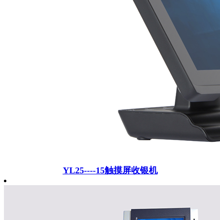
YL25----15触摸屏收银机