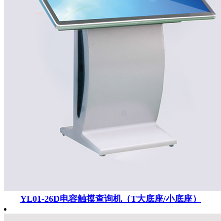
YL01-26D电容触摸查询机（T大底座/小底座）