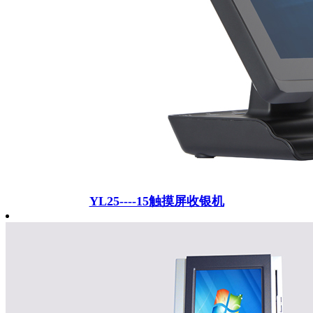
YL25----15触摸屏收银机