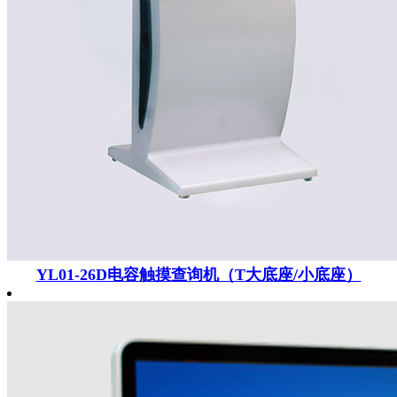
YL01-26D电容触摸查询机（T大底座/小底座）