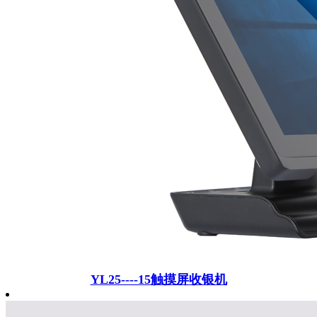
YL25----15触摸屏收银机