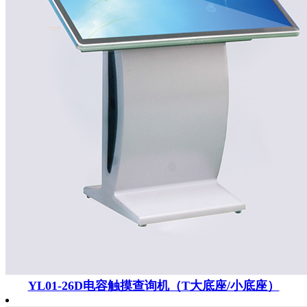
YL01-26D电容触摸查询机（T大底座/小底座）