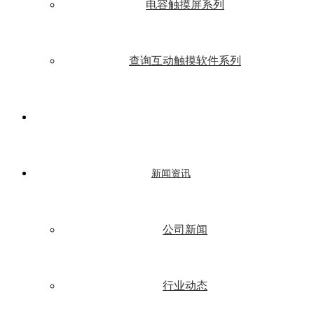
电容触摸屏系列
查询互动触摸软件系列
新闻资讯
公司新闻
行业动态