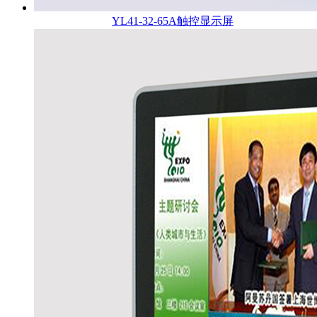
YL41-32-65A触控显示屏