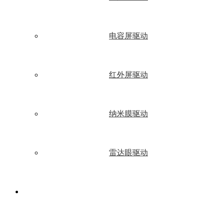
电容屏驱动
红外屏驱动
纳米膜驱动
雷达眼驱动