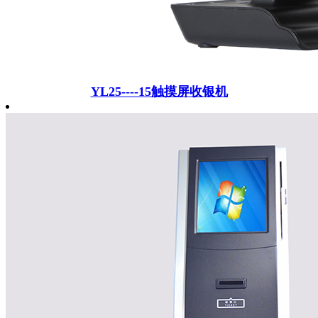
YL25----15触摸屏收银机