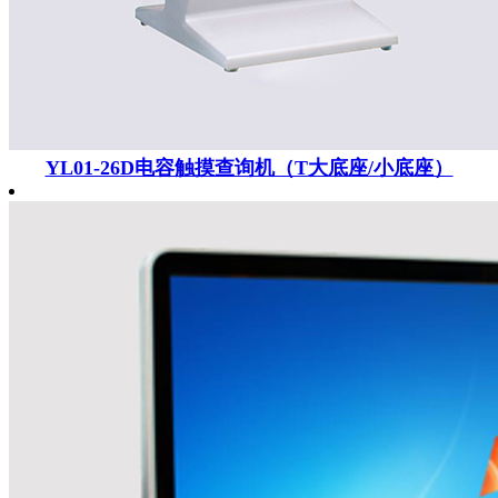
YL01-26D电容触摸查询机（T大底座/小底座）